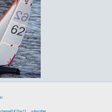
r/
channel/UCDuy13 ... subscriber