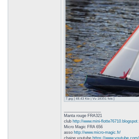
7.jpg [ 48.43 Kio | Vu 18351 fois ]
_________________
Manta rouge FRA321
club
http://www.mini-flotte76710.blogspot.f
Micro Magic FRA 656
asso
http://www.micro-magic.fr/
chaine youtube
https://www.youtube.com/