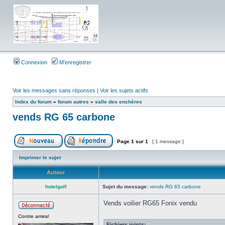
Connexion
M’enregistrer
Voir les messages sans réponses
|
Voir les sujets actifs
Index du forum
»
forum autres
»
salle des enchères
vends RG 65 carbone
Page
1
sur
1
[ 1 message ]
Imprimer le sujet
Auteur
hotelgolf
Sujet du message:
vends RG 65 carbone
Vends voilier RG65 Fonix vendu
Contre amiral
Fichiers joints: