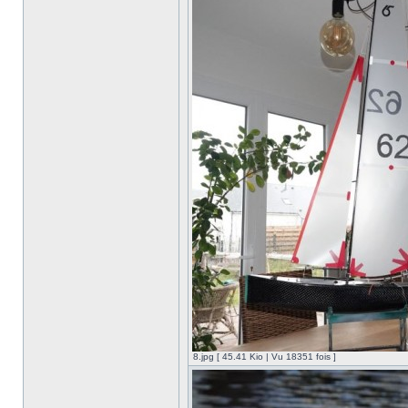
8.jpg [ 45.41 Kio | Vu 18351 fois ]