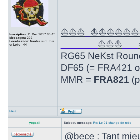
______________
⛵⛵⛵
_
⛵⛵⛵⛵⛵⛵
Inscription:
11 Déc 2017 00:45
Messages:
292
_______
⛵⛵⛵
___
Localisation:
Nantes sur Erdre
et Loire - 44
RG65 NeKst Roun
DF65 (= FRA421 o
MMR =
FRA821
(p
Haut
yogsail
Sujet du message:
Re: Le 91 change de robe
@bece : Tant mieux