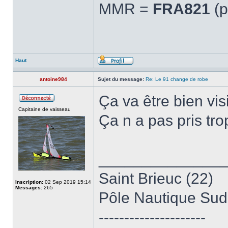
MMR =
FRA821
(p
Haut
antoine984
Sujet du message:
Re: Le 91 change de robe
Ça va être bien visi
Capitaine de vaisseau
Ça n a pas pris tr
______________
Saint Brieuc (22)
Inscription:
02 Sep 2019 15:14
Messages:
265
Pôle Nautique Sud
---------------------