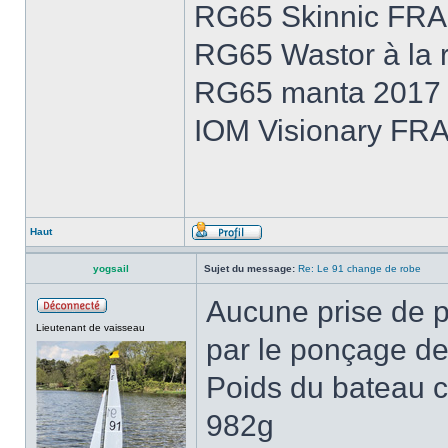
RG65 Skinnic FRA
RG65 Wastor à la r
RG65 manta 2017 e
IOM Visionary FRA
Haut
yogsail
Sujet du message:
Re: Le 91 change de robe
Aucune prise de 
Lieutenant de vaisseau
par le ponçage de
Poids du bateau c
982g