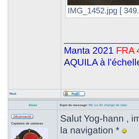
IMG_1452.jpg [ 349.8
______________
Manta 2021
FRA 
AQUILA à l'échell
Haut
2leau
Sujet du message:
Re: Le 91 change de robe
Salut Yog-hann , i
Capitaine de vaisseau
la navigation *