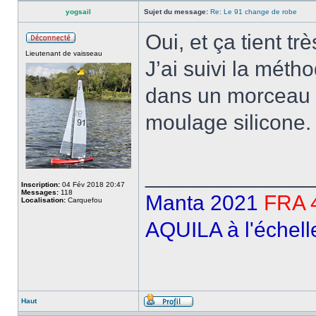
yogsail
Sujet du message:
Re: Le 91 change de robe
Oui, et ça tient trè
Lieutenant de vaisseau
J’ai suivi la mét
dans un morceau d
moulage silicone.
______________
Inscription:
04 Fév 2018 20:47
Messages:
118
Manta 2021
FRA 
Localisation:
Carquefou
AQUILA à l'échell
Haut