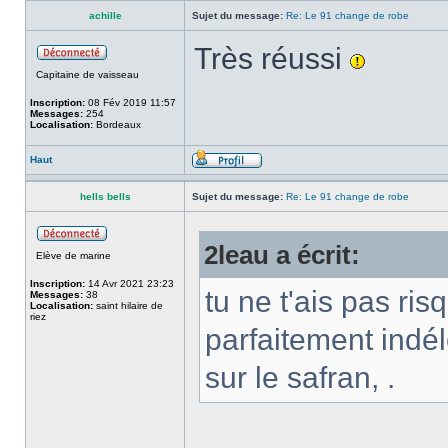
achille
Sujet du message:
Re: Le 91 change de robe
Très réussi
Capitaine de vaisseau
Inscription:
08 Fév 2019 11:57
Messages:
254
Localisation:
Bordeaux
Haut
hells bells
Sujet du message:
Re: Le 91 change de robe
2leau a écrit:
Elève de marine
Inscription:
14 Avr 2021 23:23
tu ne t'ais pas ri
Messages:
38
Localisation:
saint hilaire de
riez
parfaitement indé
sur le safran, .