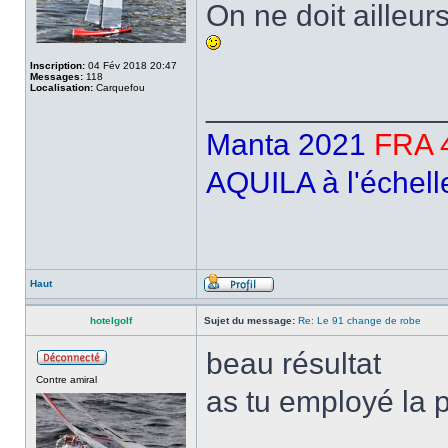
On ne doit ailleu
Inscription:
04 Fév 2018 20:47
Messages:
118
Localisation:
Carquefou
______________
Manta 2021
FRA 
AQUILA à l'échell
Haut
hotelgolf
Sujet du message:
Re: Le 91 change de robe
beau résultat
Contre amiral
as tu employé la p