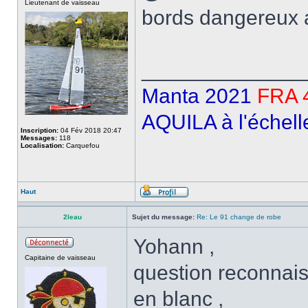
Lieutenant de vaisseau
bords dangereux
______________
Manta 2021
FRA 
AQUILA à l'échell
Inscription:
04 Fév 2018 20:47
Messages:
118
Localisation:
Carquefou
Haut
2leau
Sujet du message:
Re: Le 91 change de robe
Yohann ,
Capitaine de vaisseau
question reconnai
en blanc ,