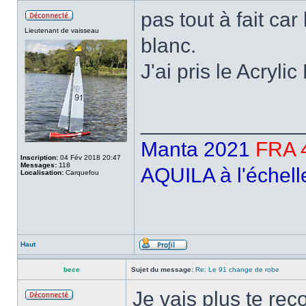
pas tout à fait ca
Lieutenant de vaisseau
blanc.
J'ai pris le Acryl
______________
Manta 2021
FRA 
Inscription:
04 Fév 2018 20:47
Messages:
118
AQUILA à l'échell
Localisation:
Carquefou
Haut
bece
Sujet du message:
Re: Le 91 change de robe
Je vais plus te rec