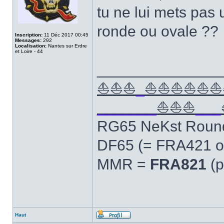
tu ne lui mets pas
ronde ou ovale ??
Inscription:
11 Déc 2017 00:45
Messages:
292
Localisation:
Nantes sur Erdre
et Loire - 44
______________
⛵⛵⛵
_
⛵⛵⛵⛵⛵⛵
_______
⛵⛵⛵
___
RG65 NeKst Roun
DF65 (= FRA421 o
MMR =
FRA821
(p
Haut