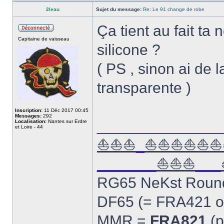
2leau
Sujet du message:
Re: Le 91 change de robe
Ça tient au fait ta
Capitaine de vaisseau
silicone ?
( PS , sinon ai de l
transparente )
Inscription:
11 Déc 2017 00:45
Messages:
292
______________
Localisation:
Nantes sur Erdre
et Loire - 44
⛵⛵⛵
_
⛵⛵⛵⛵⛵⛵
_______
⛵⛵⛵
___
RG65 NeKst Roun
DF65 (= FRA421 o
MMR =
FRA821
(p