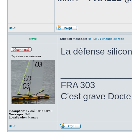
Haut
grave
Sujet du message:
Re: Le 91 change de robe
La défense silicon
Capitaine de vaisseau
______________
FRA 303
C'est grave Docte
Inscription:
17 Aoû 2016 00:53
Messages:
344
Localisation:
Nantes
Haut