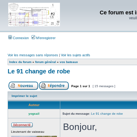
Ce forum est i
veuil
Connexion
M’enregistrer
Voir les messages sans réponses
|
Voir les sujets actifs
Index du forum
»
forum général
»
vos bateaux
Le 91 change de robe
Page
1
sur
1
[ 15 messages ]
Imprimer le sujet
Auteur
yogsail
Sujet du message:
Le 91 change de robe
Bonjour,
Lieutenant de vaisseau