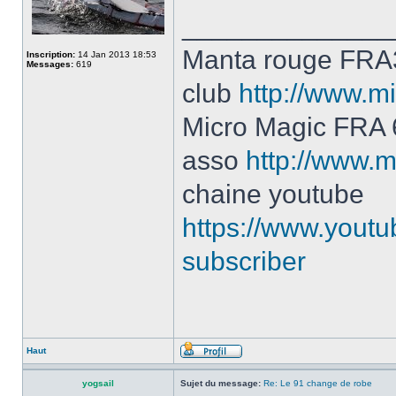
______________
Manta rouge FRA
Inscription:
14 Jan 2013 18:53
Messages:
619
club
http://www.mi
Micro Magic FRA
asso
http://www.m
chaine youtube
https://www.yout
subscriber
Haut
yogsail
Sujet du message:
Re: Le 91 change de robe