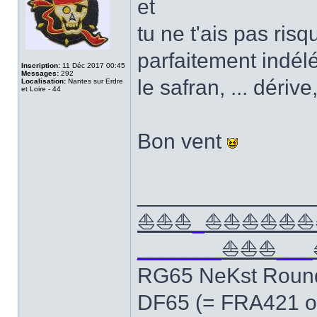
et
tu ne t'ais pas ri
parfaitement indél
Inscription:
11 Déc 2017 00:45
Messages:
292
le safran, ... dériv
Localisation:
Nantes sur Erdre
et Loire - 44
Bon vent
______________
⛵⛵⛵
_
⛵⛵⛵⛵⛵⛵
_______
⛵⛵⛵
___
RG65 NeKst Roun
DF65 (= FRA421 o