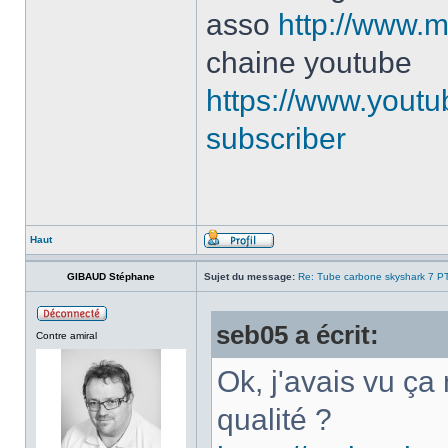
asso
http://www.m
chaine youtube
https://www.yout
subscriber
Haut
GIBAUD Stéphane
Sujet du message:
Re: Tube carbone skyshark 7 P
seb05 a écrit:
Contre amiral
Ok, j'avais vu ça
qualité ?