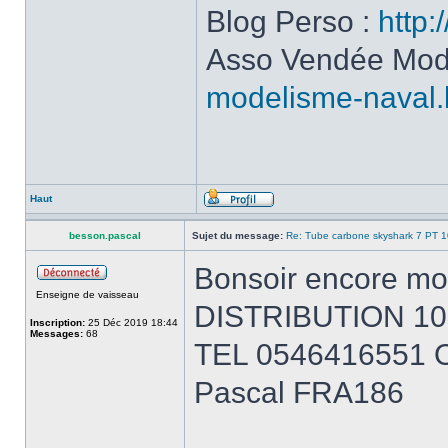
Blog Perso :
http:
Asso Vendée Mod
modelisme-naval.
Haut
besson.pascal
Sujet du message:
Re: Tube carbone skyshark 7 PT 
Bonsoir encore moi
Enseigne de vaisseau
DISTRIBUTION 10
Inscription:
25 Déc 2019 18:44
Messages:
68
TEL 0546416551
Pascal FRA186