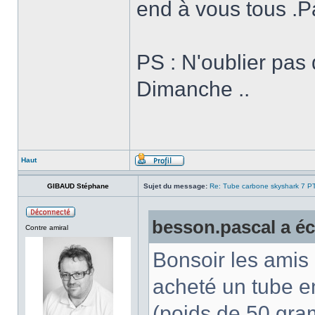
end à vous tous .
PS : N'oublier pas
Dimanche ..
Haut
GIBAUD Stéphane
Sujet du message:
Re: Tube carbone skyshark 7 P
besson.pascal a écr
Contre amiral
Bonsoir les amis ,
acheté un tube 
(poids de 50 gra