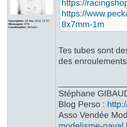
https://racingsho
https://www.peck
Inscription:
26 Mai 2011 12:57
8x7mm-1m
Messages:
979
Localisation:
Vendée
Tes tubes sont des
des enroulements, 
______________
Stéphane GIBAUD
Blog Perso :
http:
Asso Vendée Mod
modelisme-naval.