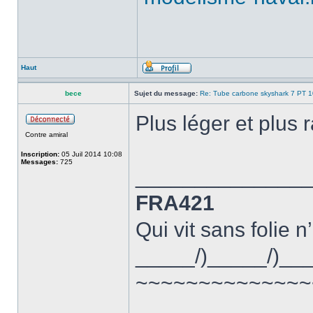
Haut
bece
Sujet du message:
Re: Tube carbone skyshark 7 PT 
Plus léger et plus 
Contre amiral
Inscription:
05 Juil 2014 10:08
Messages:
725
______________
FRA421
Qui vit sans folie n
_____/)_____/)__
~~~~~~~~~~~~~~