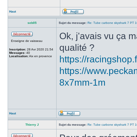
Haut
seb05
Sujet du message:
Re: Tube carbone skyshark 7 PT 
Ok, j'avais vu ça m
Enseigne de vaisseau
qualité ?
Inscription:
28 Avr 2020 21:54
Messages:
40
https://racingshop.
Localisation:
Aix en provence
https://www.peckam
8x7mm-1m
Haut
Thierry J
Sujet du message:
Re: Tube carbone skyshark 7 PT 