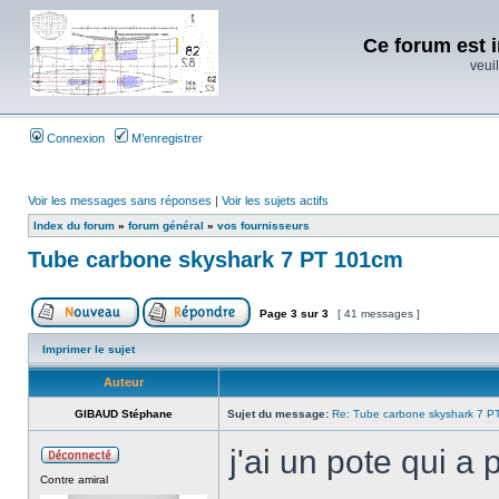
Ce forum est i
veuil
Connexion
M’enregistrer
Voir les messages sans réponses
|
Voir les sujets actifs
Index du forum
»
forum général
»
vos fournisseurs
Tube carbone skyshark 7 PT 101cm
Page
3
sur
3
[ 41 messages ]
Imprimer le sujet
Auteur
GIBAUD Stéphane
Sujet du message:
Re: Tube carbone skyshark 7 P
j'ai un pote qui a
Contre amiral