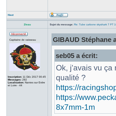
Haut
2leau
Sujet du message:
Re: Tube carbone skyshark 7 PT 
GIBAUD Stéphane a 
Capitaine de vaisseau
seb05 a écrit:
Ok, j'avais vu ça
qualité ?
Inscription:
11 Déc 2017 00:45
Messages:
292
Localisation:
Nantes sur Erdre
https://racingsho
et Loire - 44
https://www.peck
8x7mm-1m