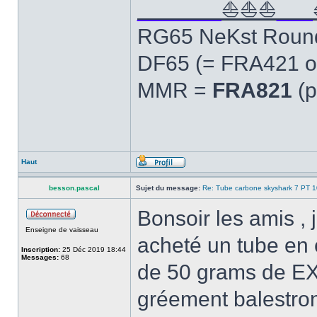
_______
⛵⛵⛵
___
RG65 NeKst Roun
DF65 (= FRA421 o
MMR =
FRA821
(p
Haut
besson.pascal
Sujet du message:
Re: Tube carbone skyshark 7 PT 
Bonsoir les amis , j
Enseigne de vaisseau
acheté un tube en
Inscription:
25 Déc 2019 18:44
Messages:
68
de 50 grams de EX
gréement balestron