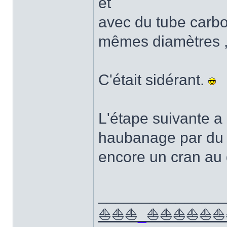
et
avec du tube carbo
mêmes diamètres , u
C'était sidérant.
L'étape suivante a
haubanage par du
encore un cran au
______________
⛵⛵⛵
_
⛵⛵⛵⛵⛵⛵