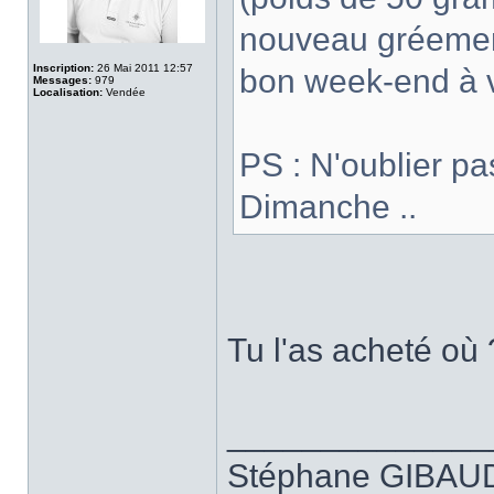
nouveau gréement
Inscription:
26 Mai 2011 12:57
bon week-end à 
Messages:
979
Localisation:
Vendée
PS : N'oublier pa
Dimanche ..
Tu l'as acheté où 
______________
Stéphane GIBAUD