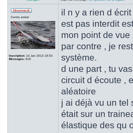
il n y a rien d éc
Contre amiral
est pas interdit es
mon point de vue 
par contre , je rest
système.
Inscription:
14 Jan 2013 18:53
Messages:
619
d une part , tu vas
circuit d écoute , 
aléatoire
j ai déjà vu un te
était sur un traine
élastique des qu o