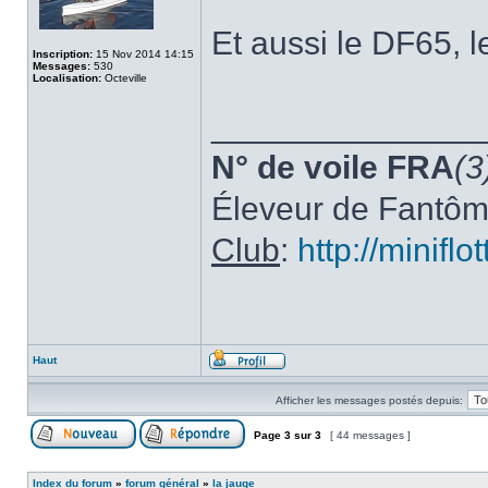
Et aussi le DF65,
Inscription:
15 Nov 2014 14:15
Messages:
530
Localisation:
Octeville
______________
N° de voile FRA
(3
Éleveur de Fantô
Club
:
http://minifl
Haut
Afficher les messages postés depuis:
Page
3
sur
3
[ 44 messages ]
Index du forum
»
forum général
»
la jauge