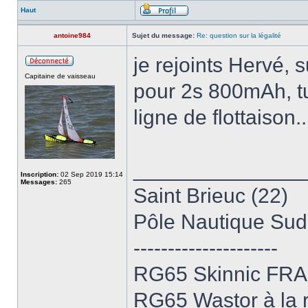
Haut
antoine984
Sujet du message:
Re: question sur la légalité
je rejoints Hervé, 
Capitaine de vaisseau
pour 2s 800mAh, tu
ligne de flottaison..
______________
Inscription:
02 Sep 2019 15:14
Messages:
265
Saint Brieuc (22)
Pôle Nautique Sud
---------------------
RG65 Skinnic FRA
RG65 Wastor à la r