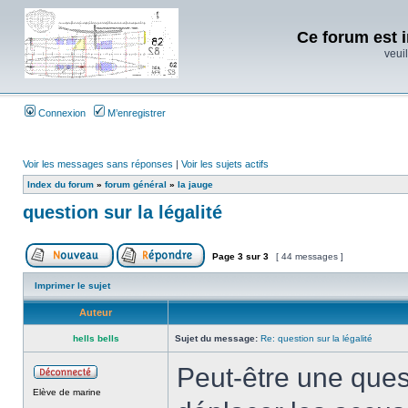
Ce forum est i
veuil
Connexion
M’enregistrer
Voir les messages sans réponses
|
Voir les sujets actifs
Index du forum
»
forum général
»
la jauge
question sur la légalité
Page
3
sur
3
[ 44 messages ]
Imprimer le sujet
Auteur
hells bells
Sujet du message:
Re: question sur la légalité
Peut-être une quest
Elève de marine