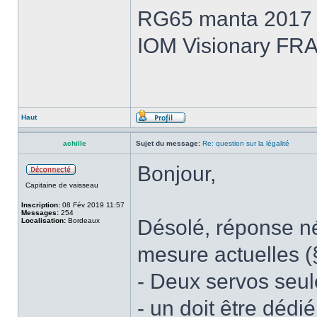
RG65 manta 2017 e
IOM Visionary FRA
Haut
achille
Sujet du message:
Re: question sur la légalité
Bonjour,
Capitaine de vaisseau
Inscription:
08 Fév 2019 11:57
Messages:
254
Désolé, réponse nég
Localisation:
Bordeaux
mesure actuelles (
- Deux servos seul
- un doit être dédi