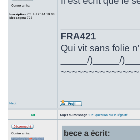
Il est écrit que le 
Contre amiral
Inscription:
05 Juil 2014 10:08
Messages:
725
______________
FRA421
Qui vit sans folie n
_____/)_____/)__
~~~~~~~~~~~~~~
Haut
Tof
Sujet du message:
Re: question sur la légalité
bece a écrit:
Contre amiral