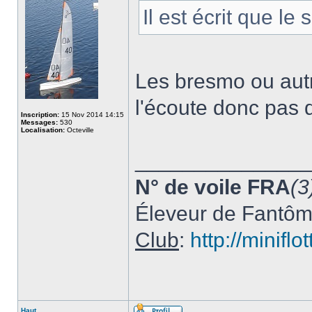
Il est écrit que le
Les bresmo ou au
l'écoute donc pas 
Inscription:
15 Nov 2014 14:15
Messages:
530
Localisation:
Octeville
______________
N° de voile FRA
(3
Éleveur de Fantô
Club
:
http://minifl
Haut