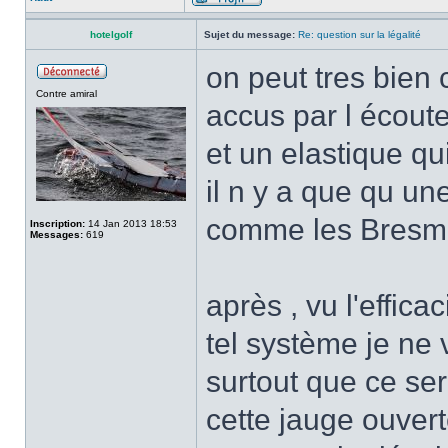
hotelgolf
Sujet du message:
Re: question sur la légalité
on peut tres bien
Contre amiral
accus par l écoute
et un elastique qu
il n y a que qu u
comme les Bresm
Inscription:
14 Jan 2013 18:53
Messages:
619
après , vu l'effica
tel système je ne v
surtout que ce ser
cette jauge ouvert