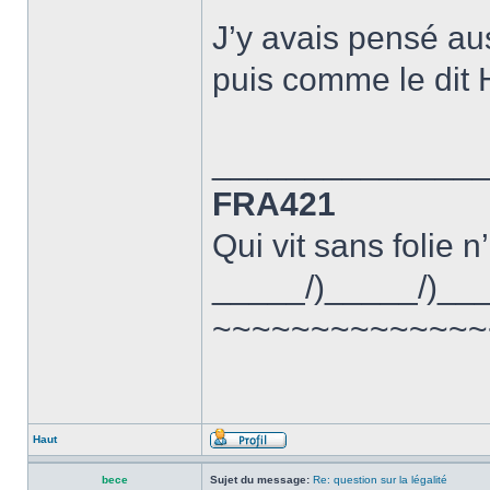
J’y avais pensé aus
puis comme le dit 
______________
FRA421
Qui vit sans folie n
_____/)_____/)__
~~~~~~~~~~~~~~
Haut
bece
Sujet du message:
Re: question sur la légalité