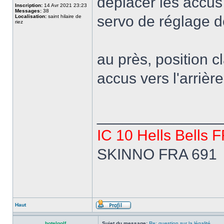
déplacer les accus 
Inscription:
14 Avr 2021 23:23
Messages:
38
servo de réglage d
Localisation:
saint hilaire de
riez
au près, position cl
accus vers l'arrièr
______________
IC 10 Hells Bells 
SKINNO FRA 691
Haut
hotelgolf
Sujet du message:
Re: question sur la légalité