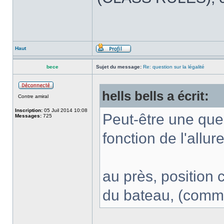
Haut
bece
Sujet du message:
Re: question sur la légalité
hells bells a écrit:
Contre amiral
Inscription:
05 Juil 2014 10:08
Peut-être une ques
Messages:
725
fonction de l'allu
au près, position c
du bateau, (comme