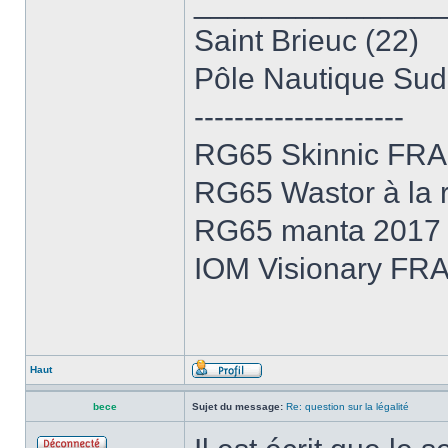
______________
Saint Brieuc (22)
Pôle Nautique Sud
---------------------
RG65 Skinnic FRA
RG65 Wastor à la r
RG65 manta 2017 e
IOM Visionary FRA
Haut
bece
Sujet du message:
Re: question sur la légalité