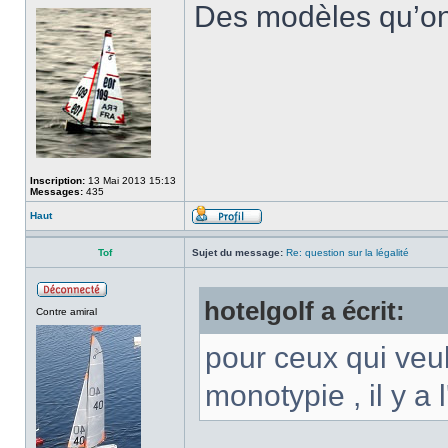
Des modèles qu’on p
Inscription:
13 Mai 2013 15:13
Messages:
435
Haut
Tof
Sujet du message:
Re: question sur la légalité
hotelgolf a écrit:
Contre amiral
pour ceux qui veu
monotypie , il y a 