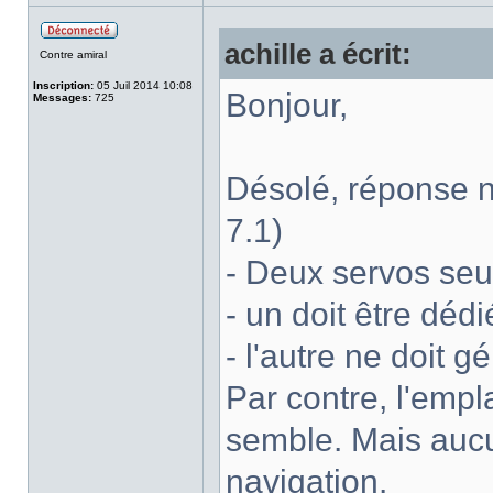
achille a écrit:
Contre amiral
Inscription:
05 Juil 2014 10:08
Bonjour,
Messages:
725
Désolé, réponse né
7.1)
- Deux servos seu
- un doit être déd
- l'autre ne doit g
Par contre, l'empl
semble. Mais aucu
navigation.