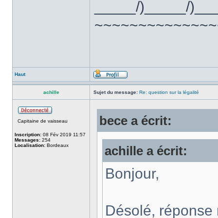
_____/)_____/)__
~~~~~~~~~~~~~~
Haut
achille
Sujet du message:
Re: question sur la légalité
bece a écrit:
Capitaine de vaisseau
Inscription:
08 Fév 2019 11:57
Messages:
254
Localisation:
Bordeaux
achille a écrit:
Bonjour,
Désolé, réponse n