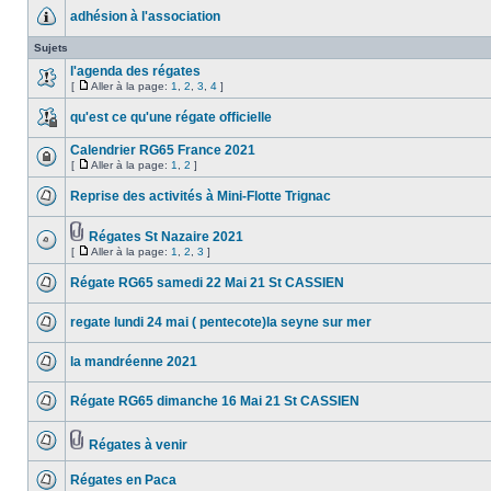
adhésion à l'association
Sujets
l'agenda des régates
[
Aller à la page:
1
,
2
,
3
,
4
]
qu'est ce qu'une régate officielle
Calendrier RG65 France 2021
[
Aller à la page:
1
,
2
]
Reprise des activités à Mini-Flotte Trignac
Régates St Nazaire 2021
[
Aller à la page:
1
,
2
,
3
]
Régate RG65 samedi 22 Mai 21 St CASSIEN
regate lundi 24 mai ( pentecote)la seyne sur mer
la mandréenne 2021
Régate RG65 dimanche 16 Mai 21 St CASSIEN
Régates à venir
Régates en Paca