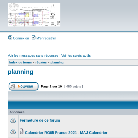
Connexion
M’enregistrer
Voir les messages sans réponses
|
Voir les sujets actifs
Index du forum
»
régates
»
planning
planning
Page
1
sur
10
[ 480 sujets ]
Annonces
Fermeture de ce forum
Calendrier RG65 France 2021 - MAJ Calendrier