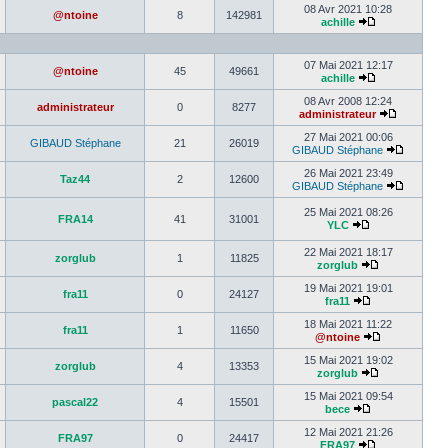
08 Avr 2021 10:28
@ntoine
8
142981
achille
07 Mai 2021 12:17
@ntoine
45
49661
achille
08 Avr 2008 12:24
administrateur
0
8277
administrateur
27 Mai 2021 00:06
GIBAUD Stéphane
21
26019
GIBAUD Stéphane
26 Mai 2021 23:49
Taz44
2
12600
GIBAUD Stéphane
25 Mai 2021 08:26
FRA14
41
31001
YLC
22 Mai 2021 18:17
zorglub
1
11825
zorglub
19 Mai 2021 19:01
fra11
0
24127
fra11
18 Mai 2021 11:22
fra11
1
11650
@ntoine
15 Mai 2021 19:02
zorglub
4
13353
zorglub
15 Mai 2021 09:54
pascal22
4
15501
bece
12 Mai 2021 21:26
FRA97
0
24417
FRA97