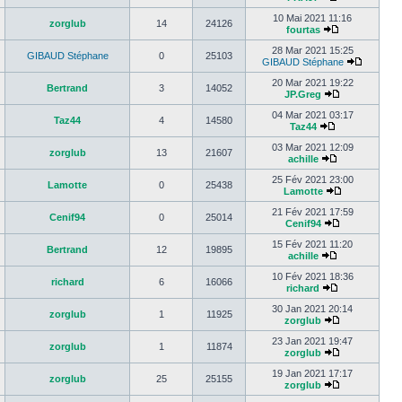
10 Mai 2021 11:16
zorglub
14
24126
fourtas
28 Mar 2021 15:25
GIBAUD Stéphane
0
25103
GIBAUD Stéphane
20 Mar 2021 19:22
Bertrand
3
14052
JP.Greg
04 Mar 2021 03:17
Taz44
4
14580
Taz44
03 Mar 2021 12:09
zorglub
13
21607
achille
25 Fév 2021 23:00
Lamotte
0
25438
Lamotte
21 Fév 2021 17:59
Cenif94
0
25014
Cenif94
15 Fév 2021 11:20
Bertrand
12
19895
achille
10 Fév 2021 18:36
richard
6
16066
richard
30 Jan 2021 20:14
zorglub
1
11925
zorglub
23 Jan 2021 19:47
zorglub
1
11874
zorglub
19 Jan 2021 17:17
zorglub
25
25155
zorglub