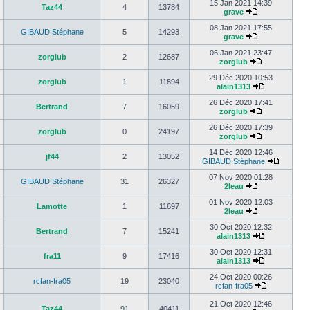
15 Jan 2021 14:39
Taz44
4
13784
grave
08 Jan 2021 17:55
GIBAUD Stéphane
5
14293
grave
06 Jan 2021 23:47
zorglub
2
12687
zorglub
29 Déc 2020 10:53
zorglub
1
11894
alain1313
26 Déc 2020 17:41
Bertrand
7
16059
zorglub
26 Déc 2020 17:39
zorglub
0
24197
zorglub
14 Déc 2020 12:46
jf44
2
13052
GIBAUD Stéphane
07 Nov 2020 01:28
GIBAUD Stéphane
31
26327
2leau
01 Nov 2020 12:03
Lamotte
1
11697
2leau
30 Oct 2020 12:32
Bertrand
7
15241
alain1313
30 Oct 2020 12:31
fra11
9
17416
alain1313
24 Oct 2020 00:26
rcfan-fra05
19
23040
rcfan-fra05
21 Oct 2020 12:46
Taz44
91
40411