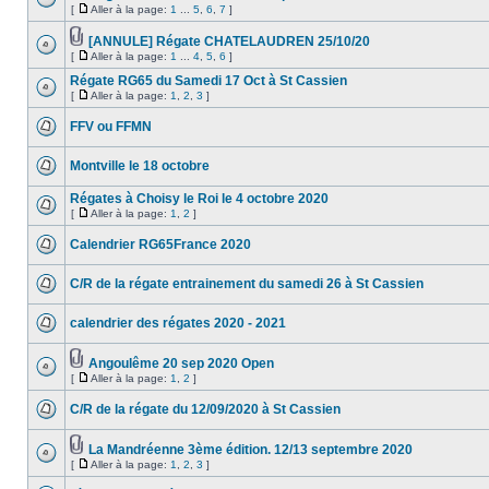
[
Aller à la page:
1
...
5
,
6
,
7
]
[ANNULE] Régate CHATELAUDREN 25/10/20
[
Aller à la page:
1
...
4
,
5
,
6
]
Régate RG65 du Samedi 17 Oct à St Cassien
[
Aller à la page:
1
,
2
,
3
]
FFV ou FFMN
Montville le 18 octobre
Régates à Choisy le Roi le 4 octobre 2020
[
Aller à la page:
1
,
2
]
Calendrier RG65France 2020
C/R de la régate entrainement du samedi 26 à St Cassien
calendrier des régates 2020 - 2021
Angoulême 20 sep 2020 Open
[
Aller à la page:
1
,
2
]
C/R de la régate du 12/09/2020 à St Cassien
La Mandréenne 3ème édition. 12/13 septembre 2020
[
Aller à la page:
1
,
2
,
3
]