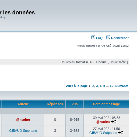
er les données
5.fr
FAQ
Rechercher
Nous sommes le 06 Aoû 2026 11:42
Heures au format UTC + 1 heure [ Heure d’été ]
Aller à la page
1
,
2
,
3
,
4
,
5
...
10
Suivante
Auteur
Réponses
Vus
Dernier message
30 Mai 2021 08:58
@ntoine
0
84915
@ntoine
27 Mai 2021 11:56
GIBAUD Stéphane
3
34658
GIBAUD Stéphane