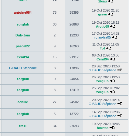
2leau
19 Oct 2020 21:26
antoine984
78
38395
grave
19 Oct 2020 18:12
zorglub
36
26868
Arctic69
17 Oct 2020 14:32
Dub-Jam
2
12233
rcfan-fra05
11 Oct 2020 11:05
pascal22
9
16263
Tof
08 Oct 2020 13:06
Cenif94
15
21917
Cenif94
28 Sep 2020 13:50
GIBAUD Stéphane
8
17896
GIBAUD Stéphane
26 Sep 2020 19:53
zorglub
0
24054
zorglub
25 Sep 2020 07:02
zorglub
3
12419
zorglub
20 Sep 2020 20:14
achille
27
24502
GIBAUD Stéphane
14 Sep 2020 22:36
zorglub
5
13722
GIBAUD Stéphane
10 Sep 2020 20:45
fra11
34
27693
fourtas