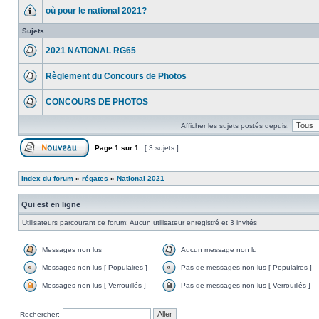
où pour le national 2021?
Sujets
2021 NATIONAL RG65
Règlement du Concours de Photos
CONCOURS DE PHOTOS
Afficher les sujets postés depuis:
Page
1
sur
1
[ 3 sujets ]
Index du forum
»
régates
»
National 2021
Qui est en ligne
Utilisateurs parcourant ce forum: Aucun utilisateur enregistré et 3 invités
Messages non lus
Aucun message non lu
Messages non lus [ Populaires ]
Pas de messages non lus [ Populaires ]
Messages non lus [ Verrouillés ]
Pas de messages non lus [ Verrouillés ]
Rechercher: