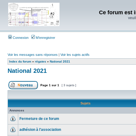
Ce forum est i
veuil
Connexion
M’enregistrer
Voir les messages sans réponses
|
Voir les sujets actifs
Index du forum
»
régates
»
National 2021
National 2021
Page
1
sur
1
[ 3 sujets ]
Sujets
Annonces
Fermeture de ce forum
adhésion à l'association