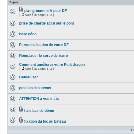
Sujets
plan gréement A pour DF
[
Aller à la page:
1
,
2
]
prise de charge accu sur le pont
belle déco
Personnalisation de votre DF
Remplacer le servo de barre
Comment améliorer votre Petit dragon
[
Aller à la page:
1
,
2
]
Bateau sec
position des accus
ATTENTION à vos mâts
hale bas de bôme
fixation du foc au bateau
Af