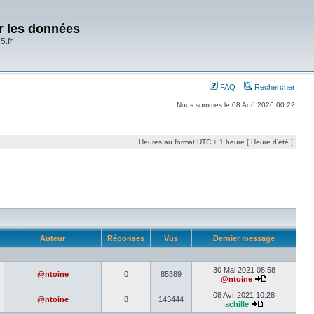
er les données
5.fr
FAQ
Rechercher
Nous sommes le 08 Aoû 2026 00:22
Heures au format UTC + 1 heure [ Heure d’été ]
Auteur
Réponses
Vus
Dernier message
30 Mai 2021 08:58
@ntoine
0
85389
@ntoine
08 Avr 2021 10:28
@ntoine
8
143444
achille