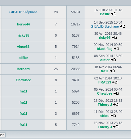
16 Juin 2020 11:18
GIBAUD Stéphane
28
59731
Basile
14 Sep 2015 10:34
herve44
7
10717
GIBAUD Stéphane
30 Avr 2015 20:48
ricky95
0
5187
ricky95
09 Nov 2014 09:59
vince83
5
7914
black flag
08 Sep 2014 16:59
olifier
1
5135
olifier
18 Avr 2014 06:44
Bernard
25
20335
fra11
02 Avr 2014 10:13
Chewbee
8
9491
FRA323
05 Fév 2014 00:44
fra11
1
5094
Chewbee
28 Déc 2013 18:33
fra11
1
5208
Thierry J
11 Déc 2013 23:20
fra11
3
6697
sbiou
16 Nov 2013 23:13
fra11
5
7749
Thierry J