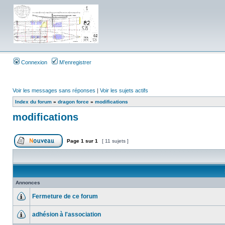
Connexion
M’enregistrer
Voir les messages sans réponses
|
Voir les sujets actifs
Index du forum
»
dragon force
»
modifications
modifications
Page
1
sur
1
[ 11 sujets ]
Annonces
Fermeture de ce forum
adhésion à l'association