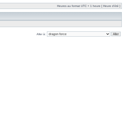
Heures au format UTC + 1 heure [ Heure d’été ]
Aller à: