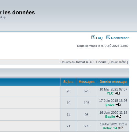
er les données
5.fr
FAQ
Rechercher
Nous sommes le 07 Aoû 2026 22:57
Heures au format UTC + 1 heure [ Heure d’été ]
Sujets
Messages
Dernier message
10 Mar 2021 07:57
26
525
YLC
17 Juin 2018 13:26
10
107
grave
16 Juin 2020 11:18
11
95
Basile
19 Avr 2021 11:19
71
509
Relax_94