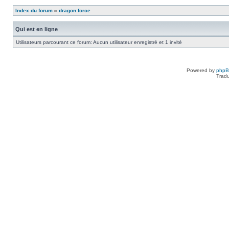
Index du forum
»
dragon force
Qui est en ligne
Utilisateurs parcourant ce forum: Aucun utilisateur enregistré et 1 invité
Powered by
php
Tradu