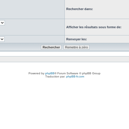
Rechercher dans:
Afficher les résultats sous forme de:
Renvoyer les:
Powered by
phpBB
® Forum Software © phpBB Group
Traduction par:
phpBB-fr.com