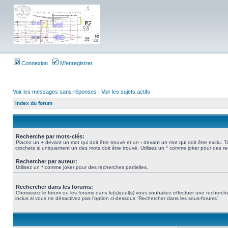
Connexion
M’enregistrer
Voir les messages sans réponses
|
Voir les sujets actifs
Index du forum
Recherche par mots-clés:
Placez un
+
devant un mot qui doit être trouvé et un
-
devant un mot qui doit être exclu. 
crochets si uniquement un des mots doit être trouvé. Utilisez un * comme joker pour des re
Rechercher par auteur:
Utilisez un * comme joker pour des recherches partielles.
Rechercher dans les forums:
Choisissez le forum ou les forums dans le(s)quel(s) vous souhaitez effectuer une recher
inclus si vous ne désactivez pas l’option ci-dessous “Rechercher dans les sous-forums”.