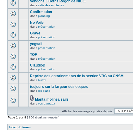
Vendons 3 Goths Régon de NICE.
dans
salle des enchères
Confirmation
dans
planning
No Voile
dans
présentation
Grave
dans
présentation
yogsail
dans
présentation
TOF
dans
présentation
ClaudioD
dans
présentation
Reprise des entrainements de la section VRC au CNSM.
dans
bistrot
toujours sur la largeur des coques
dans
les plans
Manta molinea sails
dans
vos bateaux
Afficher les messages postés depuis:
Page
1
sur
8
[ 360 résultats trouvés ]
Index du forum