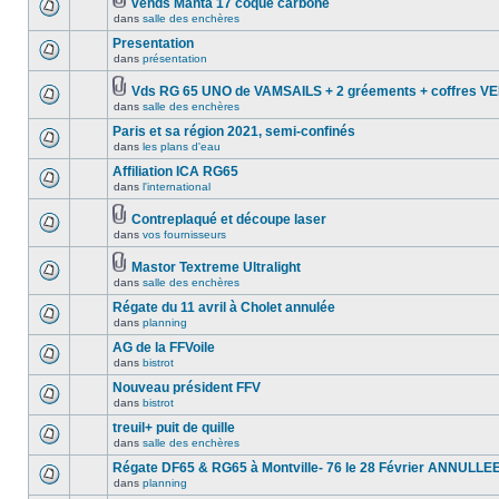
vends Manta 17 coque carbone
dans
salle des enchères
Presentation
dans
présentation
Vds RG 65 UNO de VAMSAILS + 2 gréements + coffres 
dans
salle des enchères
Paris et sa région 2021, semi-confinés
dans
les plans d'eau
Affiliation ICA RG65
dans
l'international
Contreplaqué et découpe laser
dans
vos fournisseurs
Mastor Textreme Ultralight
dans
salle des enchères
Régate du 11 avril à Cholet annulée
dans
planning
AG de la FFVoile
dans
bistrot
Nouveau président FFV
dans
bistrot
treuil+ puit de quille
dans
salle des enchères
Régate DF65 & RG65 à Montville- 76 le 28 Février ANNULLE
dans
planning