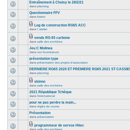
Entraînement à Choisy le 28/2/21
dans
planning
Questionnaire FFV
dans
bistrot
Log de construction RG65 ACC
dans
l' atelier
vends RG 65 carbone
dans
salle des enchères
Jeu C Molinea
dans
vos fournisseurs
présentation type
dans
présentation des projets d'association
DERNIERE RG65 2020 ET PREMIERE RG65 2021 ST CASSI
dans
planning
skinno
dans
salle des enchères
2021 République Tchèque
dans
l'international
pour ne pas perdre la main...
dans
règles de course
Présentation
dans
présentation
programmeur de servos Hitec
dans
salle des enchères