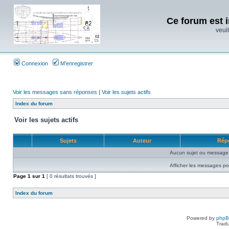
Ce forum est i
veuil
Connexion
M’enregistrer
Voir les messages sans réponses
|
Voir les sujets actifs
Index du forum
Voir les sujets actifs
Sujets
Auteur
Rép
Aucun sujet ou message 
Afficher les messages po
Page
1
sur
1
[ 0 résultats trouvés ]
Index du forum
Powered by
php
Tradu