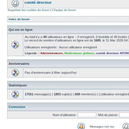
comité directeur
Supprimer les cookies du forum
|
L’équipe du forum
Index du forum
Qui est en ligne
Au total il y a
49
utilisateurs en ligne :: 0 enregistré, 0 invisible et 49 invité
Le record du nombre d’utilisateurs en ligne est de
1685
, le 31 Mar 2026 04
Utilisateurs enregistrés : Aucun utilisateur enregistré
Légende ::
Administrateurs
,
Modérateurs globaux
,
comité directeur AFCR
Anniversaires
Pas d’anniversaire à fêter aujourd’hui
Statistiques
17551
message(s) |
1803
sujet(s) |
668
membre(s) | L’utilisateur enregistr
Connexion
Nom d’utilisateur:
Mot de passe:
Messages non lus