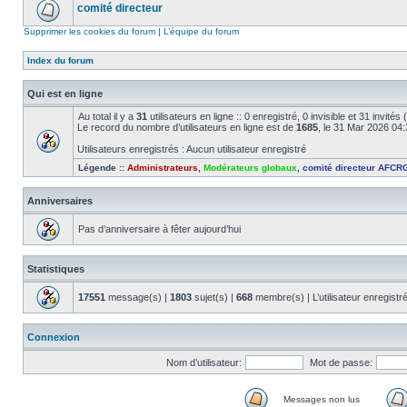
comité directeur
Supprimer les cookies du forum
|
L’équipe du forum
Index du forum
Qui est en ligne
Au total il y a
31
utilisateurs en ligne :: 0 enregistré, 0 invisible et 31 invité
Le record du nombre d’utilisateurs en ligne est de
1685
, le 31 Mar 2026 04
Utilisateurs enregistrés : Aucun utilisateur enregistré
Légende ::
Administrateurs
,
Modérateurs globaux
,
comité directeur AFCR
Anniversaires
Pas d’anniversaire à fêter aujourd’hui
Statistiques
17551
message(s) |
1803
sujet(s) |
668
membre(s) | L’utilisateur enregistr
Connexion
Nom d’utilisateur:
Mot de passe:
Messages non lus